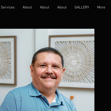
Services
About
About
About
GALLERY
More